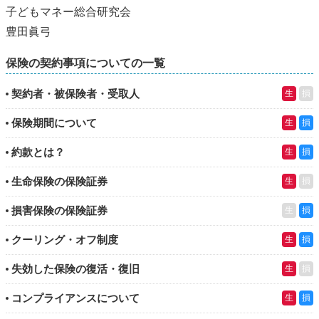
子どもマネー総合研究会
豊田眞弓
保険の契約事項についての一覧
契約者・被保険者・受取人
生
損
保険期間について
生
損
約款とは？
生
損
生命保険の保険証券
生
損
損害保険の保険証券
生
損
クーリング・オフ制度
生
損
失効した保険の復活・復旧
生
損
コンプライアンスについて
生
損