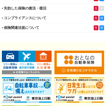
失効した保険の復活・復旧
生
損
コンプライアンスについて
生
損
保険関連法規について
生
損