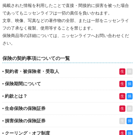
掲載された情報を利用したことで直接・間接的に損害を被った場合
であってもニッセンライフは一切の責任を負いかねます。
文章、映像、写真などの著作物の全部、または一部をニッセンライ
フの了承なく複製、使用等することを禁じます。
保険商品等の詳細については、ニッセンライフへお問い合わせくだ
さい。
保険の契約事項についての一覧
契約者・被保険者・受取人
生
損
保険期間について
生
損
約款とは？
生
損
生命保険の保険証券
生
損
損害保険の保険証券
生
損
クーリング・オフ制度
生
損