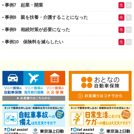
事例7 起業・開業
生
損
事例8 親を扶養・介護することになった
生
損
事例9 相続対策が必要になった
生
損
事例10 保険料を減らしたい
生
損