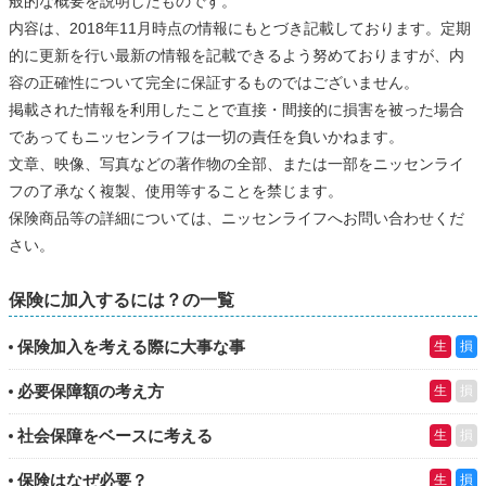
般的な概要を説明したものです。
内容は、2018年11月時点の情報にもとづき記載しております。定期
的に更新を行い最新の情報を記載できるよう努めておりますが、内
容の正確性について完全に保証するものではございません。
掲載された情報を利用したことで直接・間接的に損害を被った場合
であってもニッセンライフは一切の責任を負いかねます。
文章、映像、写真などの著作物の全部、または一部をニッセンライ
フの了承なく複製、使用等することを禁じます。
保険商品等の詳細については、ニッセンライフへお問い合わせくだ
さい。
保険に加入するには？の一覧
保険加入を考える際に大事な事
生
損
必要保障額の考え方
生
損
社会保障をベースに考える
生
損
保険はなぜ必要？
生
損