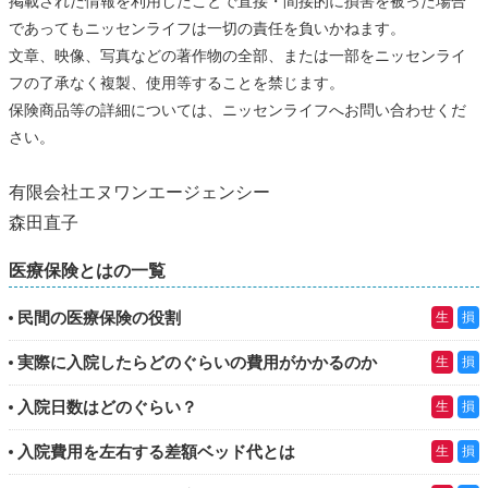
掲載された情報を利用したことで直接・間接的に損害を被った場合
であってもニッセンライフは一切の責任を負いかねます。
文章、映像、写真などの著作物の全部、または一部をニッセンライ
フの了承なく複製、使用等することを禁じます。
保険商品等の詳細については、ニッセンライフへお問い合わせくだ
さい。
有限会社エヌワンエージェンシー
森田直子
医療保険とはの一覧
民間の医療保険の役割
生
損
実際に入院したらどのぐらいの費用がかかるのか
生
損
入院日数はどのぐらい？
生
損
入院費用を左右する差額ベッド代とは
生
損