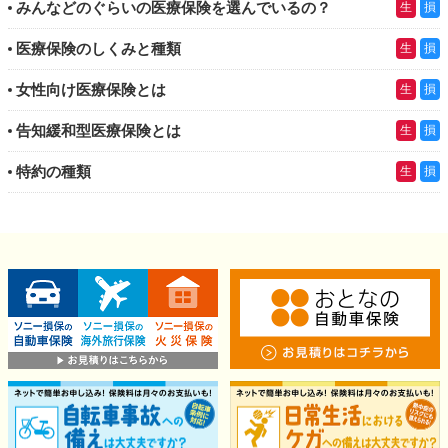
みんなどのぐらいの医療保険を選んでいるの？
生
損
医療保険のしくみと種類
生
損
女性向け医療保険とは
生
損
告知緩和型医療保険とは
生
損
特約の種類
生
損