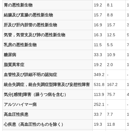
胃の悪性新生物
19.2
8.1
12
結腸及び直腸の悪性新生物
15.7
8.8
12
肝及び肝内胆管の悪性新生物
16.9
15.7
36
気管，気管支及び肺の悪性新生物
16.3
12.5
9.
乳房の悪性新生物
11.5
5.5
7.
糖尿病
33.3
10.9
13
脂質異常症
19.2
2.0
10
血管性及び詳細不明の認知症
349.2
-
-
統合失調症，統合失調症型障害及び妄想性障害
531.8
167.2
1
気分[感情]障害（躁うつ病を含む）
113.9
75.7
47
アルツハイマー病
252.1
-
-
高血圧性疾患
33.7
7.7
13
心疾患（高血圧性のものを除く）
19.3
11.8
10