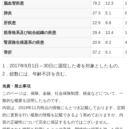
脳血管疾患
78.2
12.3
25
肺炎
27.3
5.1
8.
肝疾患
22.9
8.8
10
筋骨格系及び結合組織の疾患
29.4
10.4
11
腎尿路生殖器系の疾患
20.8
8.2
4.
骨折
37.2
6.1
11
1．2017年9月1日～30日に退院した者を対象としたもの。
2．総数には、年齢不詳を含む。
免責・禁止事項
このページは、保険、金融、社会保険制度、税金などについて、一
般的な概要を説明したものです。
内容は、2019年11月時点の情報にもとづき記載しております。定期
的に更新を行い最新の情報を記載できるよう努めておりますが、内
容の正確性について完全に保証するものではございません。