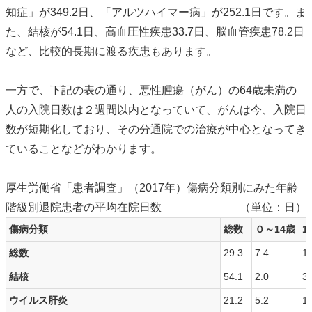
知症」が349.2日、「アルツハイマー病」が252.1日です。ま
た、結核が54.1日、高血圧性疾患33.7日、脳血管疾患78.2日
など、比較的長期に渡る疾患もあります。
一方で、下記の表の通り、悪性腫瘍（がん）の64歳未満の
人の入院日数は２週間以内となっていて、がんは今、入院日
数が短期化しており、その分通院での治療が中心となってき
ていることなどがわかります。
厚生労働省「患者調査」（2017年）傷病分類別にみた年齢
階級別退院患者の平均在院日数
（単位：日）
傷病分類
総数
０～14歳
1
総数
29.3
7.4
11
結核
54.1
2.0
36
ウイルス肝炎
21.2
5.2
10