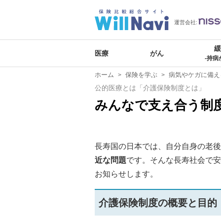
運営会社:
医療
がん
-持病
ホーム
保険を学ぶ
病気やケガに備え
公的医療とは「介護保険制度とは」
みんなで支え合う制
長寿国の日本では、自分自身の老後
近な問題
です。そんな長寿社会で安
お知らせします。
介護保険制度の概要と目的