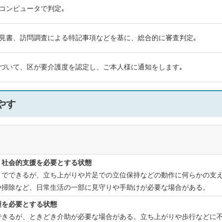
コンピュータで判定｡
見書、訪問調査による特記事項などを基に、総合的に審査判定｡
づいて、区が要介護度を認定し、ご本人様に通知をします｡
やす
、社会的支援を必要とする状態
りでできるが、立ち上がりや片足での立位保持などの動作に何らかの支
や掃除など、日常生活の一部に見守りや手助けが必要な場合がある。
護を必要とする状態
できるが、ときどき介助が必要な場合がある。立ち上がりや歩行などに