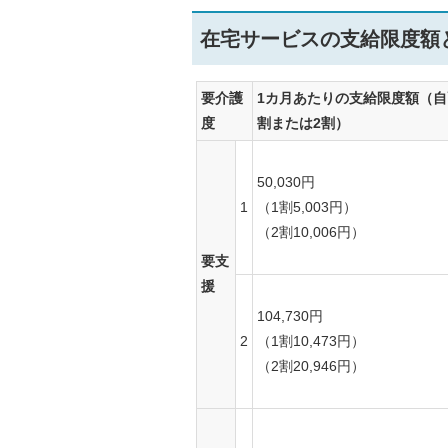
在宅サービスの支給限度額と
要介護
1カ月あたりの支給限度額（自
度
割または2割）
50,030円
1
（1割5,003円）
（2割10,006円）
要支
援
104,730円
2
（1割10,473円）
（2割20,946円）