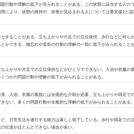
問題行動や理解の低下が見られることがある。この状態に該当する人の
利用により、状態の維持や、改善が見込まれる人については要支援2と認
要とすることがある。立ち上がりや片足での立位保持、歩行などに何ら
んとかできる。物忘れや直前の行動の理解の一部に低下がみられること
立ち上がりや片足での立位保持などがひとりでできない。入浴や衣服の
いくつかの問題行動や理解の低下がみられることがある。
排泄、入浴、衣服の着脱には全面的な介助が必要。立ち上がりや両足で
できない。多くの問題行動や全般的な理解の低下がみられることがある
など、日常生活を遂行する能力は著しく低下している。歩行や両足での
思の伝達がほとんどできない場合が多い。