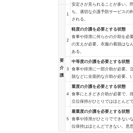
安定さが見られることが多い。
ち、適切な介護予防サービスの
1
される。
軽度の介護を必要とする状態
食事や排泄に何らかの介助を必
2
の支えが必要。衣服の着脱はな
ある。
要
中等度の介護を必要とする状態
介
3
食事や排泄に一部介助が必要。
護
脱などに全面的な介助が必要。
重度の介護を必要とする状態
4
食事にときどき介助が必要で、
立位保持がひとりではほとんど
最重度の介護を必要とする状態
5
食事や排泄がひとりでできない
位保持はほとんどできない。意