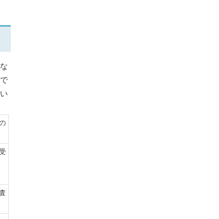
な
で
い
の
受
査