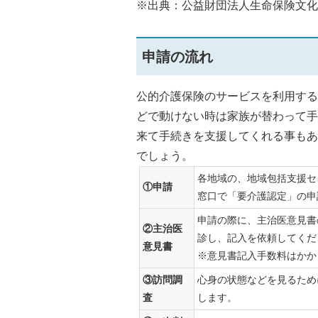
※出典：公益財団法人生命保険文化
申請の流れ
公的介護保険のサービスを利用する
どで動けない時は家族が替わって手
来て手続きを支援してくれる事もあ
でしょう。
各地域の、地域包括支援セ
①申請
窓口で「要介護認定」の申
申請の際に、主治医意見書
②主治医
診し、記入を依頼してくだ
意見書
※意見書記入手数料はかか
③訪問調
心身の状態などを見るため
査
します。