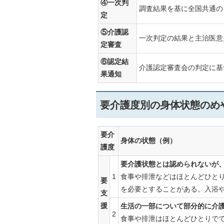
④一次判
調査結果を基に全国共通の
定
⑤介護認
一次判定の結果と主治医意
定審査
⑥認定結
介護認定審査会の判定に基
果通知
要介護度別の身体状態のめ
要介
身体の状態（例）
護度
要介護状態とは認められないが
1
食事や排泄などはほとんどひと
要
を必要とすることがある。入浴
支
援
生活の一部について部分的に介
2
食事や排泄はほとんどひとりで