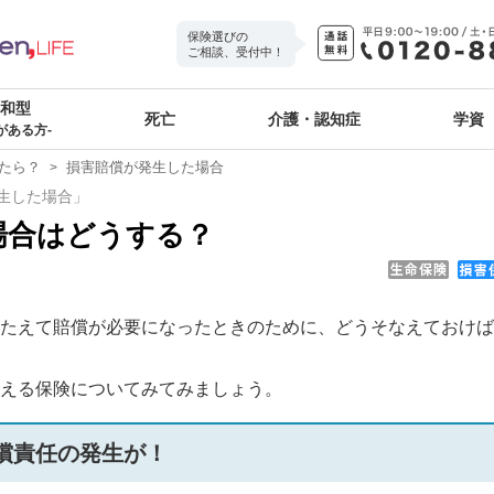
保険選びの
ご相談、受付中！
緩和型
死亡
介護・認知症
学資
がある方-
たら？
損害賠償が発生した場合
生した場合」
場合はどうする？
たえて賠償が必要になったときのために、どうそなえておけば
える保険についてみてみましょう。
償責任の発生が！