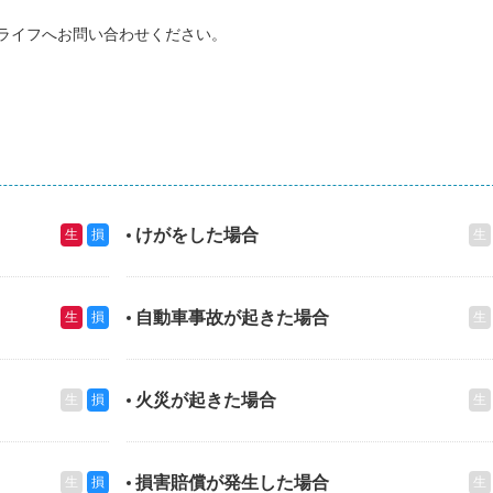
ライフへお問い合わせください。
けがをした場合
生
損
生
自動車事故が起きた場合
生
損
生
火災が起きた場合
生
損
生
損害賠償が発生した場合
生
損
生