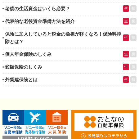
老後の生活資金はいくら必要？
生
損
代表的な老後資金準備方法を紹介
生
損
保険に加入していると税金の負担が軽くなる！保険料控
生
損
除とは？
個人年金保険のしくみ
生
損
変額保険のしくみ
生
損
外貨建保険とは
生
損