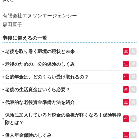
有限会社エヌワンエージェンシー
森田直子
老後に備えるの一覧
老後を取り巻く環境の現状と未来
生
損
老後のための、公的保険のしくみ
生
損
公的年金は、どのくらい受け取れるの？
生
損
老後の生活資金はいくら必要？
生
損
代表的な老後資金準備方法を紹介
生
損
保険に加入していると税金の負担が軽くなる！保険料控
生
損
除とは？
個人年金保険のしくみ
生
損