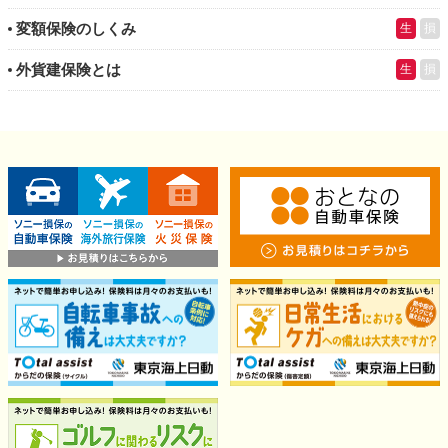
変額保険のしくみ
生
損
外貨建保険とは
生
損