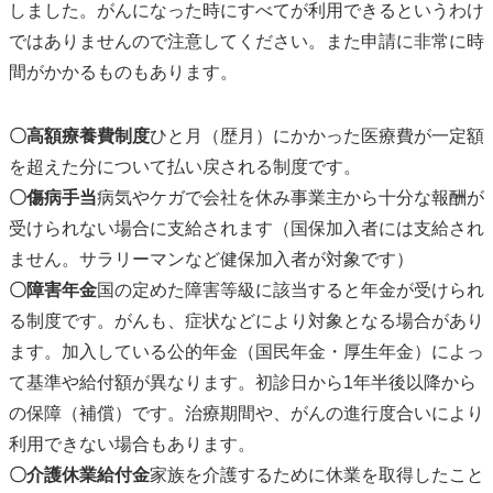
しました。がんになった時にすべてが利用できるというわけ
ではありませんので注意してください。また申請に非常に時
間がかかるものもあります。
〇
高額療養費制度
ひと月（歴月）にかかった医療費が一定額
を超えた分について払い戻される制度です。
〇傷病手当
病気やケガで会社を休み事業主から十分な報酬が
受けられない場合に支給されます（国保加入者には支給され
ません。サラリーマンなど健保加入者が対象です）
〇障害年金
国の定めた障害等級に該当すると年金が受けられ
る制度です。がんも、症状などにより対象となる場合があり
ます。加入している公的年金（国民年金・厚生年金）によっ
て基準や給付額が異なります。初診日から1年半後以降から
の保障（補償）です。治療期間や、がんの進行度合いにより
利用できない場合もあります。
〇介護休業給付金
家族を介護するために休業を取得したこと