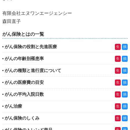
有限会社エヌワンエージェンシー
森田直子
がん保険とはの一覧
がん保険の役割と先進医療
生
損
がんの年齢別罹患率
生
損
がんの種類と進行度について
生
損
がんの医療費の目安
生
損
がんの平均入院日数
生
損
がん治療
生
損
がん保険のしくみ
生
損
がん保険のトレンド商品
生
損