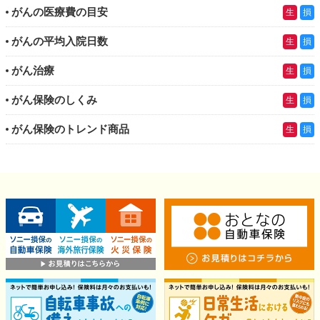
がんの医療費の目安
生
損
がんの平均入院日数
生
損
がん治療
生
損
がん保険のしくみ
生
損
がん保険のトレンド商品
生
損