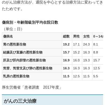
のがん治療方法が、通院を中心とする治療方法に変わってき
たためです。
傷病別・年齢階級別平均在院日数
（単位：日）
傷病名
総数
男性
女性
0～14
胃の悪性新生物
19.2
17.1
24.3
8.1
結腸及び直腸の悪性新生物
15.7
15.2
16.3
8.8
肝及び肝内胆管の悪性新生物
16.9
16.0
19.3
15.7
気管、気管支及び肺の悪性新生物
16.3
16.3
16.3
12.5
乳房の悪性新生物
11.5
12.5
11.5
5.5
厚生労働省「患者調査 2017年度」
がんの三大治療