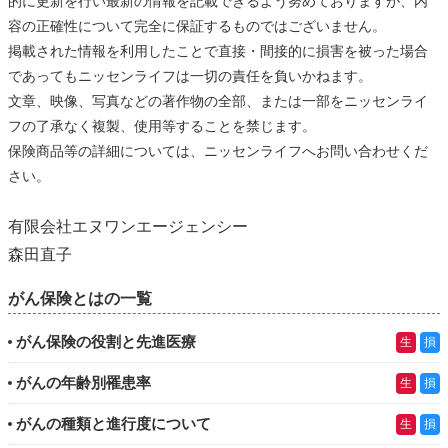
的に更新を行い最新の情報を記載できるよう努めておりますが、内
容の正確性について完全に保証するものではございません。
掲載された情報を利用したことで直接・間接的に損害を被った場合
であってもニッセンライフは一切の責任を負いかねます。
文章、映像、写真などの著作物の全部、または一部をニッセンライ
フの了承なく複製、使用等することを禁じます。
保険商品等の詳細については、ニッセンライフへお問い合わせくだ
さい。
有限会社エヌワンエージェンシー
森田直子
がん保険とはの一覧
がん保険の役割と先進医療
生
損
がんの年齢別罹患率
生
損
がんの種類と進行度について
生
損