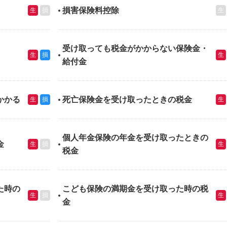
損害保険料控除
生
損
生
受け取っても税金がかからない保険金・
生
損
生
給付金
かかる
死亡保険金を受け取ったときの税金
生
損
生
個人年金保険の年金を受け取ったときの
金
生
損
生
税金
た時の
こども保険の満期金を受け取った時の税
生
損
生
金