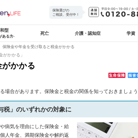
保険選びの
ご相談、受付中！
緩和型
死亡
介護・認知症
学資
がある方-
保険金や年金を受け取ると税金がかかる
金がかかる」
金がかかる
る場合があります。保険金と税金の関係を知っておきましょう
与税」のいずれかの対象に
や病気を理由にした保険金・給
個人年金、満期保険金や解約返