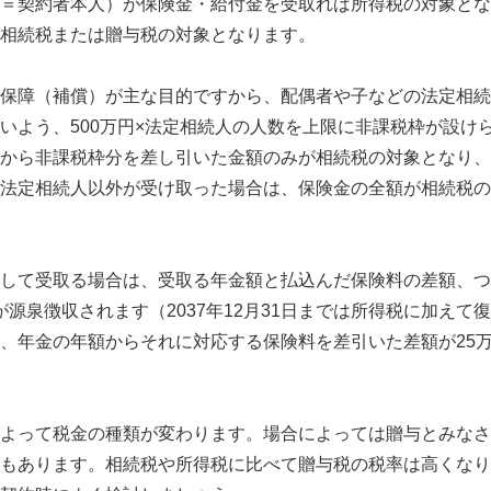
＝契約者本人）が保険金・給付金を受取れば所得税の対象とな
相続税または贈与税の対象となります。
保障（補償）が主な目的ですから、配偶者や子などの法定相続
いよう、500万円×法定相続人の人数を上限に非課税枠が設け
から非課税枠分を差し引いた金額のみが相続税の対象となり、
法定相続人以外が受け取った場合は、保険金の全額が相続税の
して受取る場合は、受取る年金額と払込んだ保険料の差額、つ
が源泉徴収されます（2037年12月31日までは所得税に加えて
、年金の年額からそれに対応する保険料を差引いた差額が25
よって税金の種類が変わります。場合によっては贈与とみなさ
もあります。相続税や所得税に比べて贈与税の税率は高くなり