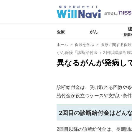
運営会社:
医療
がん
-持病
ホーム
保険を学ぶ
医療に関する保険
がん保険「診断給付金（２回以降診断確
異なるがんが発病し
診断給付金は、受け取れる回数や条
給付金が役立つケースや支払い条件
2回目の診断給付金はどん
2回目以降の診断給付金は、長期間