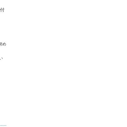
付
努め
い