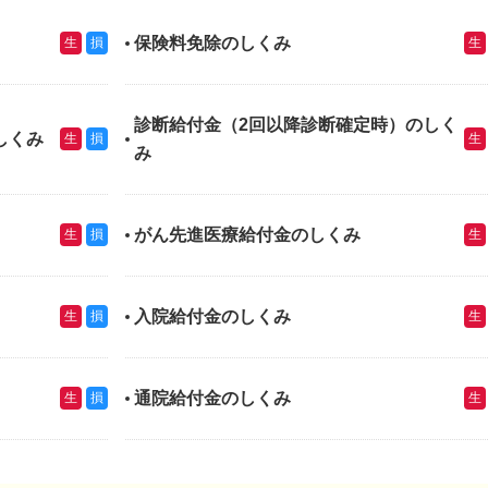
保険料免除のしくみ
生
損
生
診断給付金（2回以降診断確定時）のしく
しくみ
生
損
生
み
がん先進医療給付金のしくみ
生
損
生
入院給付金のしくみ
生
損
生
通院給付金のしくみ
生
損
生