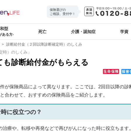
保険選びの
ご相談、受付中！
緩和型
死亡
介護・認知症
学資
がある方-
診断給付金（２回以降診断確定時）のしくみ
定時）のしくみ」
ても診断給付金がもらえる
件が保険商品によって異なります。ここでは、2回目以降の診
と合わせて、おすすめの保険商品をご紹介します。
な時に役立つの？
の治療や、転移や再発などで再びがんになった時に役立ちます