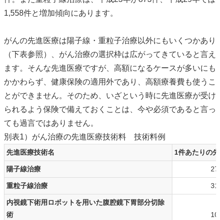
1,558件と増加傾向にあります。
がんの先進医療は陽子線・重粒子治療以外にもいくつかあり
（下表参照）、がん治療の選択枠は広がってきていると言え
ます。そんな先進医療ですが、高額になるケースが多いにも
かかわらず、健康保険の適用外であり、高額療養費も使うこ
とができません。そのため、いざという時に先進医療が受け
られるよう保険で備えておくことは、今や必須であると言っ
ても過言ではありません。
別表1）がん治療の先進医療技術料 技術料例
先進医療技術名
1件あたりの
陽子線治療
27
重粒子線治療
31
内視鏡下術用ロボットを用いた腹腔鏡下胃部分切除
術
10