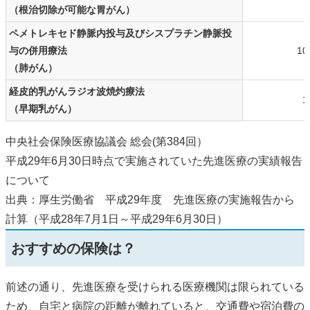
（根治切除が可能な胃がん）
ペメトレキセド静脈内投与及びシスプラチン静脈投
与の併用療法
10
（肺がん）
経皮的乳がんラジオ波焼灼療法
1
（早期乳がん）
中央社会保険医療協議会 総会(第384回）
平成29年6月30日時点で実施されていた先進医療の実績報告
について
出典：厚生労働省 平成29年度 先進医療の実施報告から
計算（平成28年7月1日～平成29年6月30日）
おすすめの保険は？
前述の通り、先進医療を受けられる医療機関は限られている
ため、自宅と病院の距離が離れていると、交通費や宿泊費の