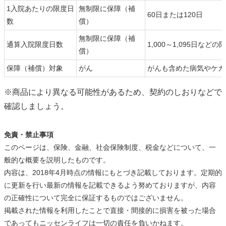
1入院あたりの限度日
無制限に保障（補
60日または120日
数
償）
無制限に保障（補
通算入院限度日数
1,000～1,095日など
償）
保障（補償）対象
がん
がんも含めた病気やケガ
※商品により異なる可能性があるため、契約のしおりなどで
確認しましょう。
免責・禁止事項
このページは、保険、金融、社会保険制度、税金などについて、一
般的な概要を説明したものです。
内容は、2018年4月時点の情報にもとづき記載しております。定期的
に更新を行い最新の情報を記載できるよう努めておりますが、内容
の正確性について完全に保証するものではございません。
掲載された情報を利用したことで直接・間接的に損害を被った場合
であってもニッセンライフは一切の責任を負いかねます。