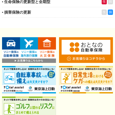
生命保険の更新型と全期型
生
損
損害保険の更新
生
損