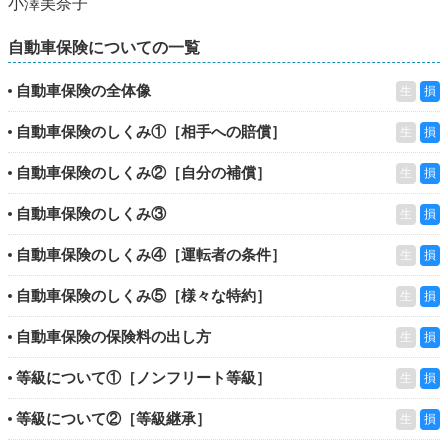
小澤美奈子
自動車保険についての一覧
自動車保険の全体像
生
損
自動車保険のしくみ①［相手への賠償］
生
損
自動車保険のしくみ②［自分の補償］
生
損
自動車保険のしくみ③
生
損
自動車保険のしくみ④［運転者の条件］
生
損
自動車保険のしくみ⑤［様々な特約］
生
損
自動車保険の保険料の出し方
生
損
等級について①［ノンフリート等級］
生
損
等級について②［等級継承］
生
損