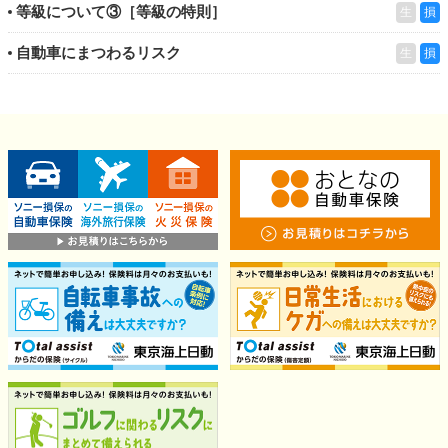
等級について③［等級の特則］
生
損
自動車にまつわるリスク
生
損