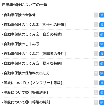
自動車保険についての一覧
自動車保険の全体像
生
損
自動車保険のしくみ①［相手への賠償］
生
損
自動車保険のしくみ②［自分の補償］
生
損
自動車保険のしくみ③
生
損
自動車保険のしくみ④［運転者の条件］
生
損
自動車保険のしくみ⑤［様々な特約］
生
損
自動車保険の保険料の出し方
生
損
等級について①［ノンフリート等級］
生
損
等級について②［等級継承］
生
損
等級について③［等級の特則］
生
損