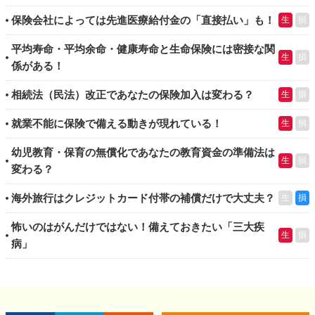
保険会社によっては先進医療給付金の「直接払い」も！
生
損
平均寿命・平均余命・健康寿命と生命保険には密接な関
生
損
係がある！
相続法（民法）改正であなたの保険加入は変わる？
生
損
就業不能に保険で備える動きが現れている！
生
損
幼児教育・保育の無償化であなたの教育資金の準備法は
生
損
変わる？
海外旅行はクレジットカード付帯の補償だけで大丈夫？
生
損
怖いのはがんだけではない！備えておきたい「三大疾
生
損
病」