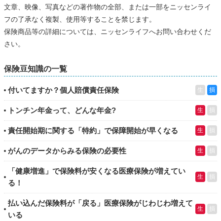
文章、映像、写真などの著作物の全部、または一部をニッセンライ
フの了承なく複製、使用等することを禁じます。
保険商品等の詳細については、ニッセンライフへお問い合わせくだ
さい。
保険豆知識の一覧
付いてますか？個人賠償責任保険
生
損
トンチン年金って、どんな年金?
生
損
責任開始期に関する「特約」で保障開始が早くなる
生
損
がんのデータからみる保険の必要性
生
損
「健康増進」で保険料が安くなる医療保険が増えてい
生
損
る！
払い込んだ保険料が「戻る」医療保険がじわじわ増えて
生
損
いる