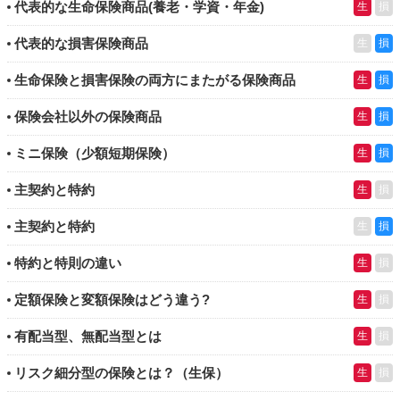
代表的な生命保険商品(養老・学資・年金)
生
損
代表的な損害保険商品
生
損
生命保険と損害保険の両方にまたがる保険商品
生
損
保険会社以外の保険商品
生
損
ミニ保険（少額短期保険）
生
損
主契約と特約
生
損
主契約と特約
生
損
特約と特則の違い
生
損
定額保険と変額保険はどう違う?
生
損
有配当型、無配当型とは
生
損
リスク細分型の保険とは？（生保）
生
損