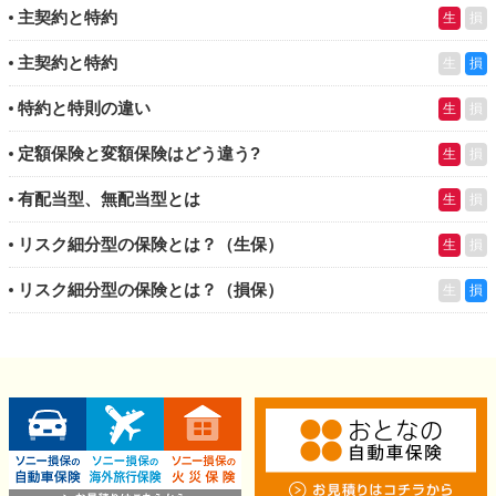
主契約と特約
生
損
主契約と特約
生
損
特約と特則の違い
生
損
定額保険と変額保険はどう違う?
生
損
有配当型、無配当型とは
生
損
リスク細分型の保険とは？（生保）
生
損
リスク細分型の保険とは？（損保）
生
損