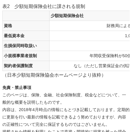
表2 少額短期保険会社に課される規制
少額短期保険会社
資格
財務局による
最低資本金
1,
生損保同時取扱い
小規模事業者規制
年間収受保険料が50
契約者保護制度
なし（ただし営業保証金の供託
（日本少額短期保険協会ホームページより抜粋）
免責・禁止事項
このページは、保険、金融、社会保険制度、税金などについて、一
般的な概要を説明したものです。
内容は、2018年4月時点の情報にもとづき記載しております。定期的
に更新を行い最新の情報を記載できるよう努めておりますが、内容
の正確性について完全に保証するものではございません。
掲載された情報を利用したことで直接・間接的に損害を被った場合