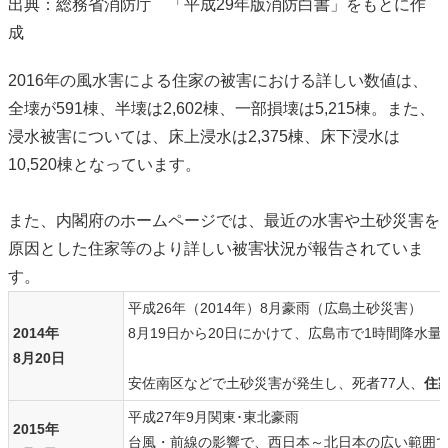
出典：総務省消防庁 「平成29年版消防白書」をもとに作
成
2016年の風水害による住家の被害における詳しい数値は、
全壊が591棟、半壊は2,602棟、一部損壊は5,215棟。また、
浸水被害については、床上浸水は2,375棟、床下浸水は
10,520棟となっています。
また、内閣府のホームページでは、最近の水害や土砂災害を
原因とした住家等のより詳しい被害状況が報告されていま
す。
平成26年（2014年）8月豪雨（広島土砂災害）
2014年
8月19日から20日にかけて、広島市で1時間降水量
8月20日
安佐南区などで土砂災害が発生し、死者77人、
住
平成27年9月関東･東北豪雨
2015年
台風・前線の影響で、西日本～北日本の広い範囲