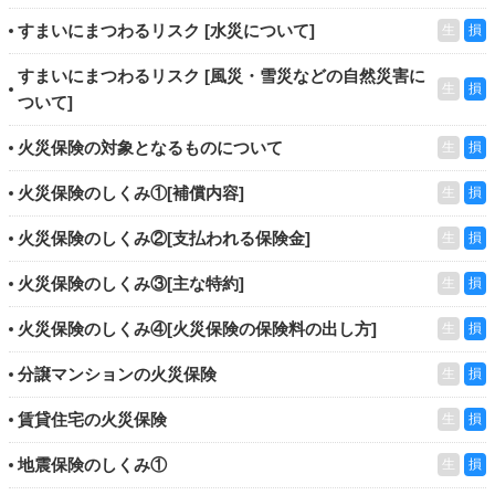
すまいにまつわるリスク [水災について]
生
損
すまいにまつわるリスク [風災・雪災などの自然災害に
生
損
ついて]
火災保険の対象となるものについて
生
損
火災保険のしくみ①[補償内容]
生
損
火災保険のしくみ②[支払われる保険金]
生
損
火災保険のしくみ③[主な特約]
生
損
火災保険のしくみ④[火災保険の保険料の出し方]
生
損
分譲マンションの火災保険
生
損
賃貸住宅の火災保険
生
損
地震保険のしくみ①
生
損