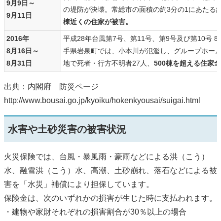
9月9日～
の堤防が決壊。常総市の面積の約3分の1にあたる
9月11日
棟近くの住家が被害。
2016年
平成28年台風第7号、第11号、第9号及び第10号 
8月16日～
手県岩泉町では、小本川が氾濫し、グループホー
8月31日
地で死者・行方不明者27人、
500棟を超える住家
出典：内閣府 防災ページ
http://www.bousai.go.jp/kyoiku/hokenkyousai/suigai.html
水害や土砂災害の被害状況
火災保険では、台風・暴風雨・豪雨などによる洪（こう）
水、融雪洪（こう）水、高潮、土砂崩れ、落石などによる被
害を「水災」補償により担保しています。
保険金は、次のいずれかの損害が生じた時に支払われます。
・建物や家財それぞれの損害割合が30％以上の場合